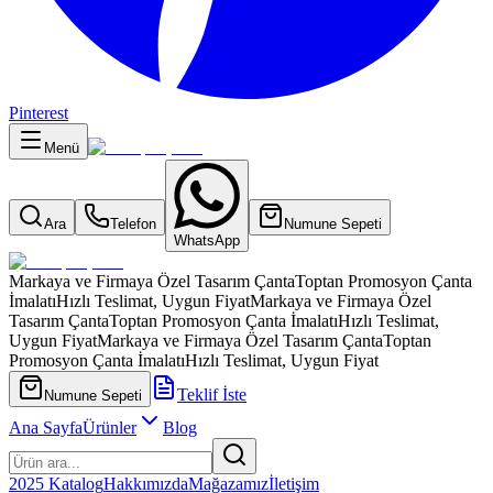
Pinterest
Menü
Ara
Telefon
Numune Sepeti
WhatsApp
Markaya ve Firmaya Özel Tasarım Çanta
Toptan Promosyon Çanta
İmalatı
Hızlı Teslimat, Uygun Fiyat
Markaya ve Firmaya Özel
Tasarım Çanta
Toptan Promosyon Çanta İmalatı
Hızlı Teslimat,
Uygun Fiyat
Markaya ve Firmaya Özel Tasarım Çanta
Toptan
Promosyon Çanta İmalatı
Hızlı Teslimat, Uygun Fiyat
Teklif İste
Numune Sepeti
Ana Sayfa
Ürünler
Blog
2025 Katalog
Hakkımızda
Mağazamız
İletişim