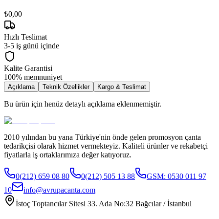
₺0,00
Hızlı Teslimat
3-5 iş günü içinde
Kalite Garantisi
100% memnuniyet
Açıklama
Teknik Özellikler
Kargo & Teslimat
Bu ürün için henüz detaylı açıklama eklenmemiştir.
2010 yılından bu yana Türkiye'nin önde gelen promosyon çanta
tedarikçisi olarak hizmet vermekteyiz. Kaliteli ürünler ve rekabetçi
fiyatlarla iş ortaklarımıza değer katıyoruz.
0(212) 659 08 80
0(212) 505 13 88
GSM:
0530 011 97
10
info@avrupacanta.com
İstoç Toptancılar Sitesi 33. Ada No:32 Bağcılar / İstanbul