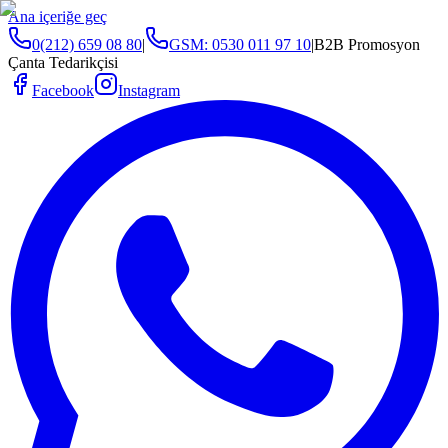
Ana içeriğe geç
0(212) 659 08 80
|
GSM:
0530 011 97 10
|
B2B Promosyon
Çanta Tedarikçisi
Facebook
Instagram