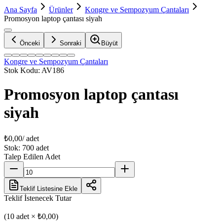
Ana Sayfa
Ürünler
Kongre ve Sempozyum Çantaları
Promosyon laptop çantası siyah
Önceki
Sonraki
Büyüt
Kongre ve Sempozyum Çantaları
Stok Kodu:
AV186
Promosyon laptop çantası
siyah
₺0,00
/ adet
Stok:
700
adet
Talep Edilen Adet
Teklif Listesine Ekle
Teklif İstenecek Tutar
(
10
adet ×
₺0,00
)