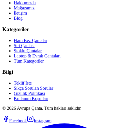
Hakkımızda
Mağazamız
İletişim
Blog
Kategoriler
Ham Bez Çantalar
Sırt Çantası
Stoklu Çantalar
Laptop & Evrak Çantaları
Tüm Kategoriler
Bilgi
Teklif İste
Sıkça Sorulan Sorular
Gizlilik Politikası
Kullanım Koşulları
©
2026
Avrupa Çanta. Tüm hakları saklıdır.
Facebook
Instagram