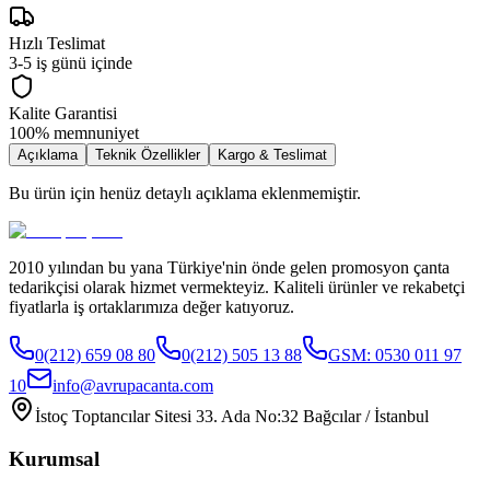
Hızlı Teslimat
3-5 iş günü içinde
Kalite Garantisi
100% memnuniyet
Açıklama
Teknik Özellikler
Kargo & Teslimat
Bu ürün için henüz detaylı açıklama eklenmemiştir.
2010 yılından bu yana Türkiye'nin önde gelen promosyon çanta
tedarikçisi olarak hizmet vermekteyiz. Kaliteli ürünler ve rekabetçi
fiyatlarla iş ortaklarımıza değer katıyoruz.
0(212) 659 08 80
0(212) 505 13 88
GSM:
0530 011 97
10
info@avrupacanta.com
İstoç Toptancılar Sitesi 33. Ada No:32 Bağcılar / İstanbul
Kurumsal