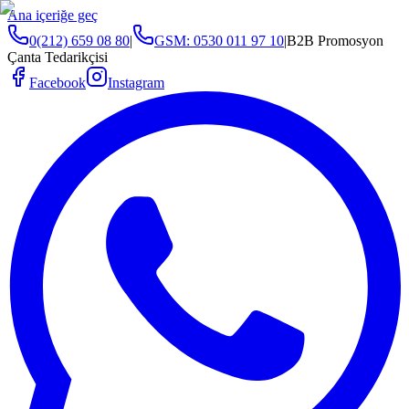
Ana içeriğe geç
0(212) 659 08 80
|
GSM:
0530 011 97 10
|
B2B Promosyon
Çanta Tedarikçisi
Facebook
Instagram