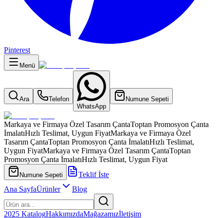
Pinterest
Menü
Ara
Telefon
Numune Sepeti
WhatsApp
Markaya ve Firmaya Özel Tasarım Çanta
Toptan Promosyon Çanta
İmalatı
Hızlı Teslimat, Uygun Fiyat
Markaya ve Firmaya Özel
Tasarım Çanta
Toptan Promosyon Çanta İmalatı
Hızlı Teslimat,
Uygun Fiyat
Markaya ve Firmaya Özel Tasarım Çanta
Toptan
Promosyon Çanta İmalatı
Hızlı Teslimat, Uygun Fiyat
Teklif İste
Numune Sepeti
Ana Sayfa
Ürünler
Blog
2025 Katalog
Hakkımızda
Mağazamız
İletişim